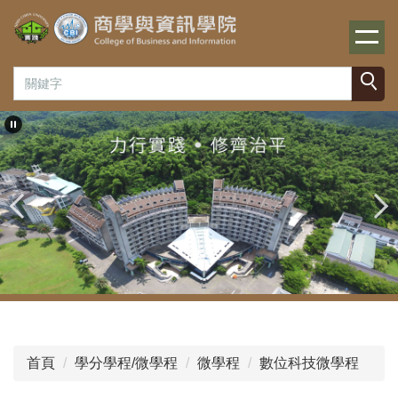
跳
到
主
要
內
容
區
首頁
學分學程/微學程
微學程
數位科技微學程