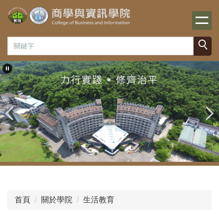
跳
到
主
要
內
容
區
首頁
關於學院
生活教育