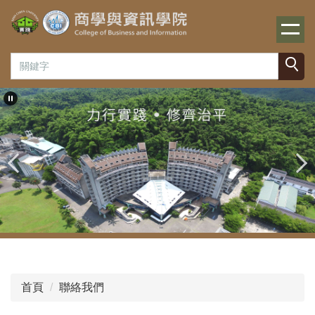
跳
到
主
要
內
容
區
首頁
聯絡我們